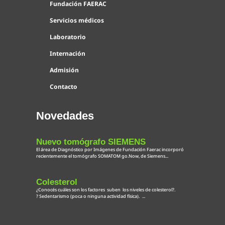
Fundación FAERAC
Servicios médicos
Laboratorio
Internación
Admisión
Contacto
Novedades
Nuevo tomógrafo SIEMENS
El área de Diagnóstico por Imágenes de Fundación Faerac incorporó
recientemente el tomógrafo SOMATOM go.Now, de Siemens...
Colesterol
¿Conocés cuáles son los factores suben los niveles de colesterol?.
? Sedentarismo (poca o ninguna actividad física). ...