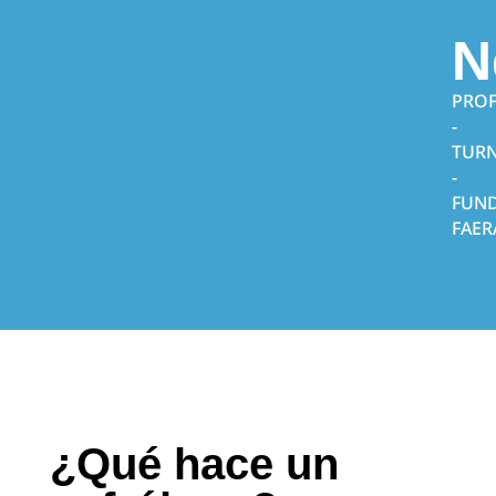
N
PROF
-
TUR
-
FUN
FAER
¿Qué hace un