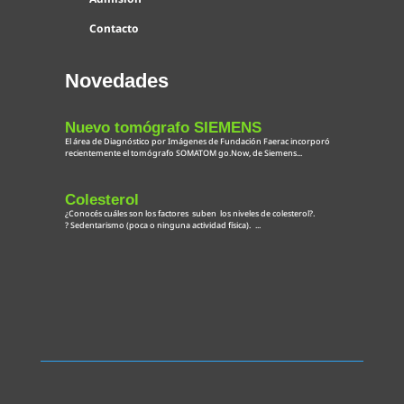
Contacto
Novedades
Nuevo tomógrafo SIEMENS
El área de Diagnóstico por Imágenes de Fundación Faerac incorporó
recientemente el tomógrafo SOMATOM go.Now, de Siemens...
Colesterol
¿Conocés cuáles son los factores suben los niveles de colesterol?.
? Sedentarismo (poca o ninguna actividad física). ...